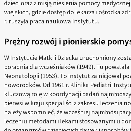
dzieci oraz z misją niesienia pomocy medyczne
wiejskich, gdzie dostęp do lekarza i ośrodka z
r. ruszyła praca naukowa Instytutu.
Prężny rozwój i pionierskie pomy
W Instytucie Matki i Dziecka uruchomiony zosta
poradnia dla wcześniaków (1949). Tu powstała 
Neonatologii (1953). To Instytut zainicjował
noworodków. Od 1961 r. Klinika Pediatrii Instyt
kluczową rolę w koordynacji badań najmłodszych
pierwsi w kraju specjaliści z zakresu leczenia 
należy wspomnieć, że wcześniej najmłodsi pacj
leczeniu metodami i lekami stosowanymi u do
do organizmów dziecięcych dawek i sposobów ter