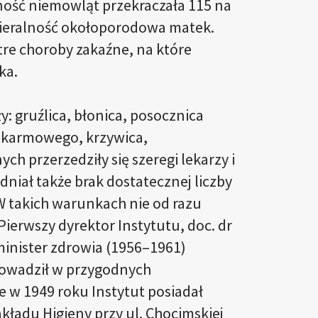
ność niemowląt przekraczała 115 na
ieralność okołoporodowa matek.
re choroby zakaźne, na które
ka.
y: gruźlica, błonica, posocznica
okarmowego, krzywica,
h przerzedziły się szeregi lekarzy i
dniał także brak dostatecznej liczby
 W takich warunkach nie od razu
Pierwszy dyrektor Instytutu, doc. dr
minister zdrowia (1956–1961)
prowadził w przygodnych
 w 1949 roku Instytut posiadał
kładu Higieny przy ul. Chocimskiej