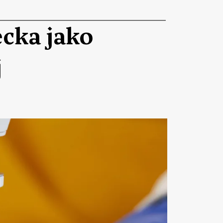
ecka jako
j