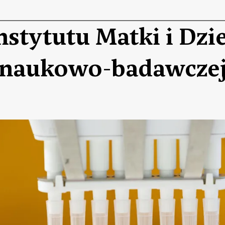
nstytutu Matki i Dzi
i naukowo-badawcze