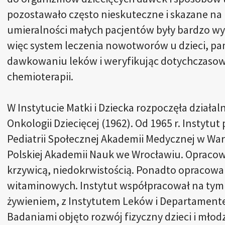
pozostawało często nieskuteczne i skazane na
umieralności małych pacjentów były bardzo wy
więc system leczenia nowotworów u dzieci, p
dawkowaniu leków i weryfikując dotychczaso
chemioterapii.
W Instytucie Matki i Dziecka rozpoczęła działal
Onkologii Dziecięcej (1962). Od 1965 r. Instytu
Pediatrii Społecznej Akademii Medycznej w War
Polskiej Akademii Nauk we Wrocławiu. Opraco
krzywicą, niedokrwistością. Ponadto opracow
witaminowych. Instytut współpracował na tym 
żywieniem, z Instytutem Leków i Departamente
Badaniami objęto rozwój fizyczny dzieci i młod