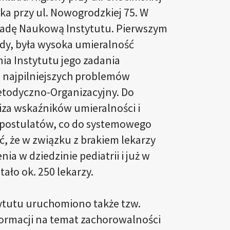
cka przy ul. Nowogrodzkiej 75. W
 Radę Naukową Instytutu. Pierwszym
ady, była wysoka umieralność
a Instytutu jego zadania
i najpilniejszych problemów
todyczno-Organizacyjny. Do
liza wskaźników umieralności i
 postulatów, co do systemowego
, że w związku z brakiem lekarzy
ia w dziedzinie pediatrii i już w
ało ok. 250 lekarzy.
ytutu uruchomiono także tzw.
ormacji na temat zachorowalności