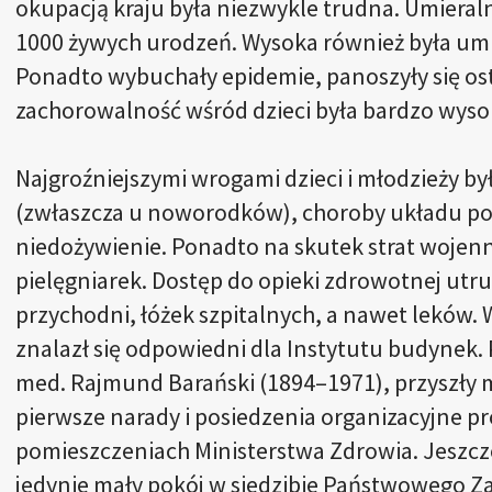
okupacją kraju była niezwykle trudna. Umieral
1000 żywych urodzeń. Wysoka również była um
Ponadto wybuchały epidemie, panoszyły się ost
zachorowalność wśród dzieci była bardzo wyso
Najgroźniejszymi wrogami dzieci i młodzieży był
(zwłaszcza u noworodków), choroby układu p
niedożywienie. Ponadto na skutek strat wojennyc
pielęgniarek. Dostęp do opieki zdrowotnej utru
przychodni, łóżek szpitalnych, a nawet leków.
znalazł się odpowiedni dla Instytutu budynek. 
med. Rajmund Barański (1894–1971), przyszły 
pierwsze narady i posiedzenia organizacyjne 
pomieszczeniach Ministerstwa Zdrowia. Jeszcze
jedynie mały pokój w siedzibie Państwowego Za