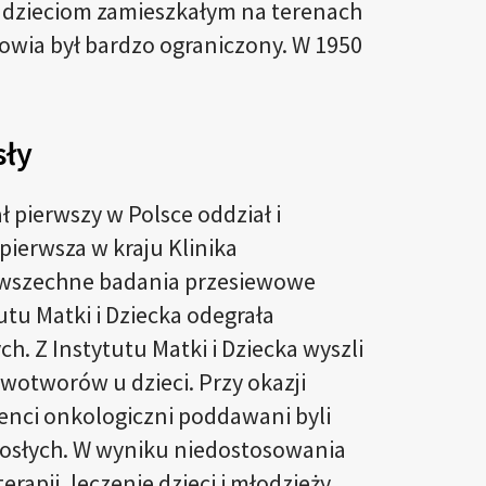
j dzieciom zamieszkałym na terenach
drowia był bardzo ograniczony. W 1950
sły
ł pierwszy w Polsce oddział i
pierwsza w kraju Klinika
 powszechne badania przesiewowe
utu Matki i Dziecka odegrała
. Z Instytutu Matki i Dziecka wyszli
nowotworów u dzieci. Przy okazji
enci onkologiczni poddawani byli
rosłych. W wyniku niedostosowania
apii, leczenie dzieci i młodzieży