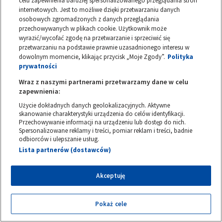
celu zapewnienia bardziej spersonalizowanego przeglądania stron
Konsekwencje tego zjawiska mogą być bardzo
internetowych. Jest to możliwe dzięki przetwarzaniu danych
poważne, szczególnie biorąc pod uwagę globalną
osobowych zgromadzonych z danych przeglądania
przechowywanych w plikach cookie. Użytkownik może
apokalipsę owadów, której aktualnie doświadczamy.
wyrazić/wycofać zgodę na przetwarzanie i sprzeciwić się
Owady stanowią podstawę ekosystemów, zatem
przetwarzaniu na podstawie prawnie uzasadnionego interesu w
znaczna redukcja ich populacji silnie odbije się na
dowolnym momencie, klikając przycisk „Moje Zgody”.
Polityka
prywatności
usługach ekosystemowych, z których wszyscy
korzystamy
– dodaje mgr Karolina Skorb.
Wraz z naszymi partnerami przetwarzamy dane w celu
,,
zapewnienia:
Użycie dokładnych danych geolokalizacyjnych. Aktywne
skanowanie charakterystyki urządzenia do celów identyfikacji.
Przechowywanie informacji na urządzeniu lub dostęp do nich.
[…] Wiele organizmów dostosowuje okres
Spersonalizowane reklamy i treści, pomiar reklam i treści, badnie
odbiorców i ulepszanie usług.
rozmnażania się do określonych
Lista partnerów (dostawców)
warunków świetlnych.
Akceptuję
Mgr Karolina Skorb, Instytut Systematyki i Ewolucji Zwierząt Polskiej Akademii
Nauk
Pokaż cele