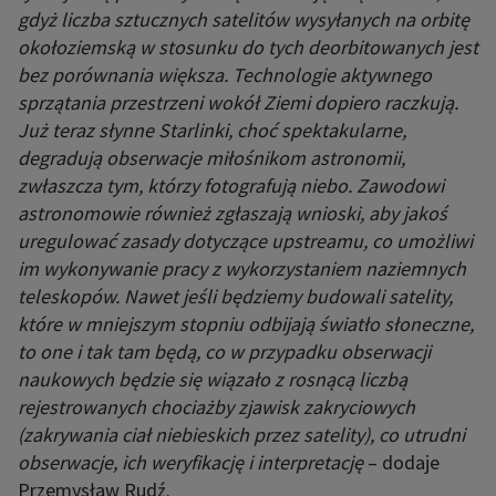
gdyż liczba sztucznych satelitów wysyłanych na orbitę
okołoziemską w stosunku do tych deorbitowanych jest
bez porównania większa. Technologie aktywnego
sprzątania przestrzeni wokół Ziemi dopiero raczkują.
Już teraz słynne Starlinki, choć spektakularne,
degradują obserwacje miłośnikom astronomii,
zwłaszcza tym, którzy fotografują niebo. Zawodowi
astronomowie również zgłaszają wnioski, aby jakoś
uregulować zasady dotyczące upstreamu, co umożliwi
im wykonywanie pracy z wykorzystaniem naziemnych
teleskopów. Nawet jeśli będziemy budowali satelity,
które w mniejszym stopniu odbijają światło słoneczne,
to one i tak tam będą, co w przypadku obserwacji
naukowych będzie się wiązało z rosnącą liczbą
rejestrowanych chociażby zjawisk zakryciowych
(zakrywania ciał niebieskich przez satelity), co utrudni
obserwacje, ich weryfikację i interpretację
– dodaje
Przemysław Rudź.