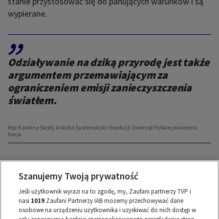
stanie przystosować się do panujących warunków i są
wypierane.
,,
Odziaływanie na dziką przyrodę jest także
argumentem przemawiającym za
ograniczeniem emisji zanieczyszczenia
światłem.
Mgr Karolina Skorb, Instytut Systematyki i Ewolucji Zwierząt Polskiej Akademii
Nauk
- Najbardziej widocznym zjawiskiem oddziaływania
Szanujemy Twoją prywatność
sztucznego światła na dzikie zwierzęta jest podążanie
nocnych owadów do lamp ulicznych. Badania
Jeśli użytkownik wyrazi na to zgodę, my, Zaufani partnerzy TVP i
wskazują, że 1/3 owadów gromadzących się wokół
nasi
1019
Zaufani Partnerzy IAB możemy przechowywać dane
osobowe na urządzeniu użytkownika i uzyskiwać do nich dostęp w
źródeł sztucznego światła nie dożywa świtu.