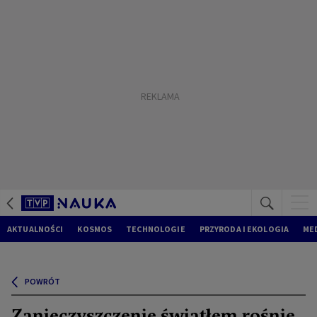
AKTUALNOŚCI
KOSMOS
TECHNOLOGIE
PRZYRODA I EKOLOGIA
ME
POWRÓT
Zanieczyszczenie światłem rośnie.